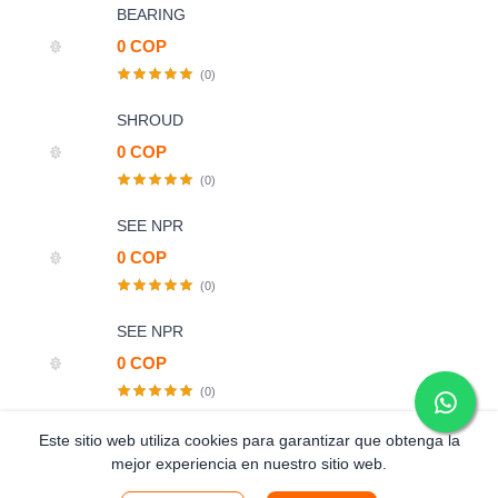
BEARING
0 COP
(0)
SHROUD
0 COP
(0)
SEE NPR
0 COP
(0)
SEE NPR
0 COP
(0)
FILTRO HIDRAULICO STRAINER
Este sitio web utiliza cookies para garantizar que obtenga la
mejor experiencia en nuestro sitio web.
197.807 COP
(0)