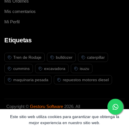
Mis Ordenes
Mis comentarios
Mi Perfil
Etiquetas
Tren de Rodaje
bulldozer
caterpillar
cummins
excavadora
isuzu
maquinaria pesada
repuestos motores diesel
Copyright ©
Gestoru Software
2026. All
rights reserved.
Este sitio web utiliza cookies para garantizar que obtenga la
mejor experiencia en nuestro sitio web.