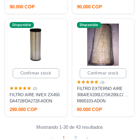
90.000 COP
90.000 COP
Disponible
Disponible
Confirmar stock
Confirmar stock
(3)
FILTRO EXTERNO AIRE
(2)
FILTRO AIRE IN/EX ZX450
3064/EX200LC/SK200LC/SK200-
DA4728/DA2728-ADON
3/SOLAR 220
R800103-ADON
290.000 COP
80.000 COP
Mostrando 1-30 de 43 resultados
1
2