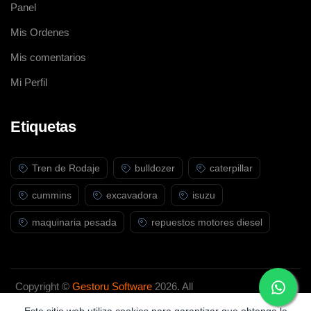
Panel
Mis Ordenes
Mis comentarios
Mi Perfil
Etiquetas
Tren de Rodaje
bulldozer
caterpillar
cummins
excavadora
isuzu
maquinaria pesada
repuestos motores diesel
Copyright ©
Gestoru Software
2026. All
rights reserved.