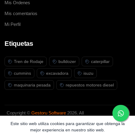
Mis Ordenes
Mis comentarios
Mi Perfil
Etiquetas
Tren de Rodaje
bulldozer
caterpillar
cummins
excavadora
isuzu
maquinaria pesada
repuestos motores diesel
Copyright ©
Gestoru Software
2026. All
rights reserved.
Este sitio web utiliza cookies para garantizar que obtenga la
mejor experiencia en nuestro sitio web.