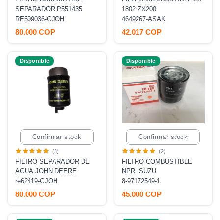
SEPARADOR P551435
1802 ZX200
RE509036-GJOH
4649267-ASAK
80.000 COP
42.017 COP
Disponible
Disponible
Confirmar stock
Confirmar stock
(3)
(2)
FILTRO SEPARADOR DE
FILTRO COMBUSTIBLE
AGUA JOHN DEERE
NPR ISUZU
re62419-GJOH
8-97172549-1
80.000 COP
45.000 COP