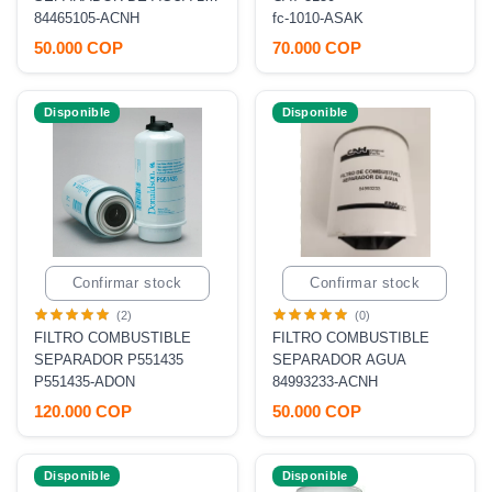
MICRAS
84465105-ACNH
fc-1010-ASAK
50.000 COP
70.000 COP
Disponible
Disponible
Confirmar stock
Confirmar stock
(2)
(0)
FILTRO COMBUSTIBLE
FILTRO COMBUSTIBLE
SEPARADOR P551435
SEPARADOR AGUA
P551435-ADON
84993233-ACNH
120.000 COP
50.000 COP
Disponible
Disponible