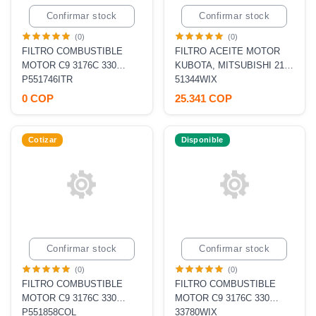
Confirmar stock
Confirmar stock
(0)
(0)
FILTRO COMBUSTIBLE
FILTRO ACEITE MOTOR
MOTOR C9 3176C 330
KUBOTA, MITSUBISHI 21
MICRAS [P551858 ,
P551746ITR
MICRAS [, LF16157, B161S]
51344WIX
FS19591, BF1395O]
0 COP
25.341 COP
Cotizar
Disponible
Confirmar stock
Confirmar stock
(0)
(0)
FILTRO COMBUSTIBLE
FILTRO COMBUSTIBLE
MOTOR C9 3176C 330
MOTOR C9 3176C 330
MICRAS [P551858 ,
P551858COL
MICRAS [P551858 ,
33780WIX