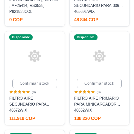
, AF25414, RS3538]
SECUNDARIO PARA 3064
P821938COL
312 [P775302, P829333,
46569EWIX
AF25558, RS3545]
0 COP
48.844 COP
Disponible
Disponible
Confirmar stock
Confirmar stock
(0)
(0)
FILTRO AIRE
FILTRO AIRE PRIMARIO
SECUNDARIO PARA
PARA MINICARGADOR
MINICARGADOR 226
46672WIX
226, 257B, 242B [P827653,
46652WIX
[P829332, AF25484,
AF25555, RS3542]
111.919 COP
138.220 COP
RS3543]