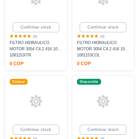
Confirmar stock
Confirmar stock
(0)
(0)
FILTRO HIDRAULICO
FILTRO HIDRAULICO
MOTOR 3054 C4.2 416 10
MOTOR 3054 C4.2 416 10
MICRAS [P165659 P179518,
1081153ITR
MICRAS [P165659 P179518,
1081153COL
HF6586, BT8876MPG]
HF6586, BT8876MPG]
0 COP
0 COP
Cotizar
Disponible
Confirmar stock
Confirmar stock
(0)
(0)