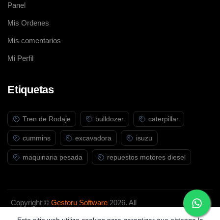
Panel
Mis Ordenes
Mis comentarios
Mi Perfil
Etiquetas
Tren de Rodaje
bulldozer
caterpillar
cummins
excavadora
isuzu
maquinaria pesada
repuestos motores diesel
Copyright ©
Gestoru Software
2026. All
rights reserved.