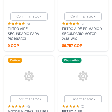
Confirmar stock
Confirmar stock
(0)
(0)
FILTRO AIRE
FILTRO AIRE PRIMARIO Y
SECUNDARIO PARA
SECUNDARIO MOTOR
6BG1T 4HK HITACHI EX220
P821963COL
6BG1T 4HK 6HK1-TCN
24181WIX
ZX210 CASE CX210
HITACHI EX220 ZX210
0 COP
86.757 COP
[P821963, AF25412,
CASE CX210 FSR- FTR-
RS3535]
FRR FORWARD
Cotizar
Disponible
Confirmar stock
Confirmar stock
(0)
(0)
MOTOR MICRAS [P821938
FILTRO AIRE