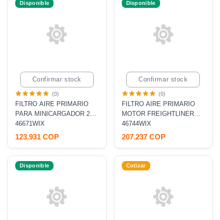
Disponible
Disponible
Confirmar stock
Confirmar stock
(0)
(0)
FILTRO AIRE PRIMARIO
FILTRO AIRE PRIMARIO
PARA MINICARGADOR 226
MOTOR FREIGHTLINER
[P827653, AF25555,
46671WIX
CASE HYUNDAI KOMATSU
46744WIX
RS3542]
PC200-8 MICRAS [P532966,
123.931 COP
207.237 COP
AF25667, RS3517]
Disponible
Cotizar