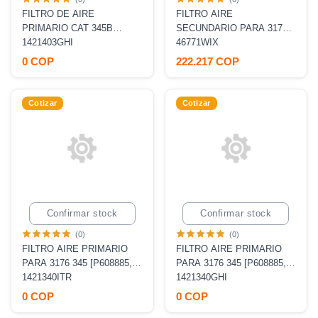
FILTRO DE AIRE
FILTRO AIRE
PRIMARIO CAT 345B
SECUNDARIO PARA 3176
MOTOR 3176
1421403GHI
345B 3176C CASE 325 330
46771WIX
[P777869, AF25468,
0 COP
222.217 COP
RS4639]
Cotizar
Cotizar
Confirmar stock
Confirmar stock
(0)
(0)
FILTRO AIRE PRIMARIO
FILTRO AIRE PRIMARIO
PARA 3176 345 [P608885,
PARA 3176 345 [P608885,
AF25627, RS4638]
1421340ITR
AF25627, RS4638]
1421340GHI
0 COP
0 COP