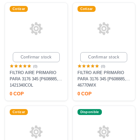
Cotizar
Cotizar
Confirmar stock
Confirmar stock
(0)
(0)
FILTRO AIRE PRIMARIO
FILTRO AIRE PRIMARIO
PARA 3176 345 [P608885,
PARA 3176 345 [P608885,
AF25627, RS4638]
1421340COL
AF25627, RS4638]
46770WIX
0 COP
0 COP
Cotizar
Disponible