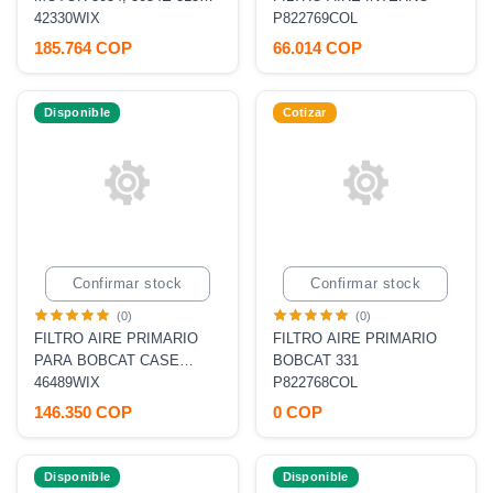
319 MICRAS [P780522,
42330WIX
P822769COL
AF25957, RS5334]
185.764 COP
66.014 COP
Disponible
Cotizar
Confirmar stock
Confirmar stock
(0)
(0)
FILTRO AIRE PRIMARIO
FILTRO AIRE PRIMARIO
PARA BOBCAT CASE
BOBCAT 331
[P822768, P532410,
46489WIX
P822768COL
AF25308, RS3549]
146.350 COP
0 COP
Disponible
Disponible