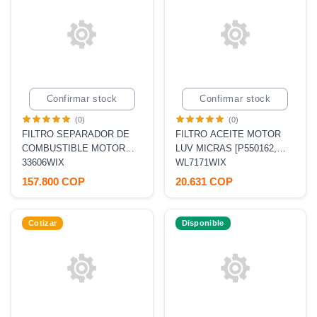
Confirmar stock
Confirmar stock
(0)
(0)
FILTRO SEPARADOR DE
FILTRO ACEITE MOTOR
COMBUSTIBLE MOTOR
LUV MICRAS [P550162,
C6.6 C9 D6N D6R D6T 312
33606WIX
LF3462, ]
WL7171WIX
320 322 325 330 10 MICRAS
157.800 COP
20.631 COP
[, FS19820, BF1399SP]
Cotizar
Disponible