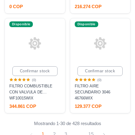
FS19591, BF1395O]
FS19591, BF1395O]
0 COP
216.274 COP
Disponible
Disponible
Confirmar stock
Confirmar stock
(0)
(0)
FILTRO COMBUSTIBLE
FILTRO AIRE
CON VALVULA DE
SECUNDARIO 3046
DRENAJE KOB SK350-8 30
WF10015WIX
46766WIX
MICRAS [P551057, BF1348]
344.861 COP
129.377 COP
Mostrando 1-30 de 428 resultados
1
2
3
...
15