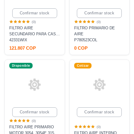
Confirmar stock
Confirmar stock
(0)
(0)
FILTRO AIRE
FILTRO PRIMARIO DE
SECUNDARIO PARA CASE,
AIRE
CAT 315C [P780523, , ]
42331WIX
P780523COL
121.807 COP
0 COP
Disponible
Cotizar
Confirmar stock
Confirmar stock
(0)
FILTRO AIRE PRIMARIO
(0)
MOTOR 3054, 3054E 315C,
FILTRO AIRE INTERNO