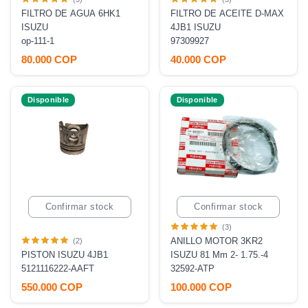
FILTRO DE AGUA 6HK1
FILTRO DE ACEITE D-MAX
ISUZU
4JB1 ISUZU
op-111-1
97309927
80.000 COP
40.000 COP
Disponible
Disponible
Confirmar stock
Confirmar stock
(3)
ANILLO MOTOR 3KR2
(2)
PISTON ISUZU 4JB1
ISUZU 81 Mm 2- 1.75.-4
5121116222-AAFT
32592-ATP
550.000 COP
100.000 COP