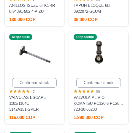
ANILLOS ISUZU 6HK1 4R
TAPON BLOQUE 6BT
8-94391-502-4-AIZU
3922072-GCUM
130.000 COP
35.000 COP
Disponible
Disponible
Confirmar stock
Confirmar stock
(0)
(0)
VALVULAS ESCAPE
VALVULA ALIVIO
1103/1104C
KOMATSU PC120-6 PC200-
3142A151-GPER
6-7-8
723-30-66200
115.000 COP
1.290.000 COP