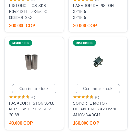
PISTONCILLOS-SKS
PASADOR DE PISTON
K3V280 HIT ZX650LC
37*84.5
0838201-SKS
37*84.5
300.000 COP
20.000 COP
Disponible
Disponible
Confirmar stock
Confirmar stock
(0)
(0)
PASADOR PISTON 36*88
SOPORTE MOTOR
MITSUBISHI 4D34/6D34
DELANTERO ZX200/270
36*88
4410043-ADGM
49.000 COP
160.000 COP