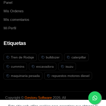
Panel
Mis Ordenes
Mis comentarios
Mi Perfil
Etiquetas
Tren de Rodaje
bulldozer
caterpillar
cummins
excavadora
isuzu
maquinaria pesada
repuestos motores diesel
Copyright ©
Gestoru Software
2026. All
rights reserved.