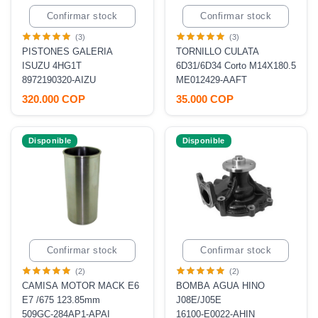
Confirmar stock
Confirmar stock
(3)
(3)
PISTONES GALERIA
TORNILLO CULATA
ISUZU 4HG1T
6D31/6D34 Corto M14X180.5
8972190320-AIZU
ME012429-AAFT
320.000 COP
35.000 COP
Disponible
Disponible
Confirmar stock
Confirmar stock
(2)
(2)
CAMISA MOTOR MACK E6
BOMBA AGUA HINO
E7 /675 123.85mm
J08E/J05E
509GC-284AP1-APAI
16100-E0022-AHIN