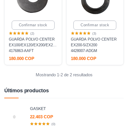
Confirmar stock
Confirmar stock
(2)
(3)
GUARDA POLVO CENTER
GUARDA POLVO CENTER
EX100/EX120/EX200/EX200-
EX200-5/ZX200
1/EX300
4176863-AAFT
4428007-ADGM
180.000 COP
180.000 COP
Mostrando 1-2 de 2 resultados
Últimos productos
GASKET
22.403 COP
(0)