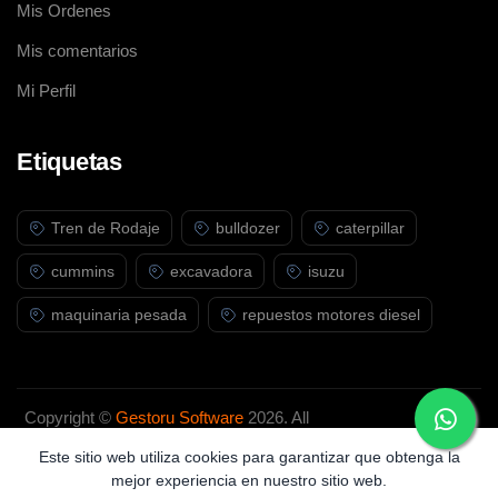
Mis Ordenes
Mis comentarios
Mi Perfil
Etiquetas
Tren de Rodaje
bulldozer
caterpillar
cummins
excavadora
isuzu
maquinaria pesada
repuestos motores diesel
Copyright ©
Gestoru Software
2026. All
rights reserved.
Este sitio web utiliza cookies para garantizar que obtenga la
mejor experiencia en nuestro sitio web.