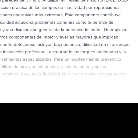
paredes del cilindro. Al utilizar el **Anillo de Pistón STD 6271-31-
cción drástica de los tiempos de inactividad por reparaciones,
diciones operativas más extremas. Este componente contribuye
ta calidad soluciona problemas comunes como la pérdida de
 y una disminución general de la potencia del motor. Reemplazar
 otros componentes del motor y averías mayores que implican
illo defectuoso incluyen baja potencia, dificultad en el arranque
na instalación profesional, asegurando los torques adecuados y la
 herramientas especializadas. Para un mantenimiento preventivo
ltros de aire y aceite nuevos, y kits de juntas y sellos
continua. Asegura la fiabilidad de tu motor diésel con repuestos