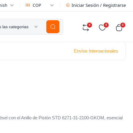
Iniciar Sesión / Registrarse
nish
COP
0
0
0
 las categorias
Envíos Internacionales
diésel con el Anillo de Pistón STD 6271-31-2100-GKOM, esencial