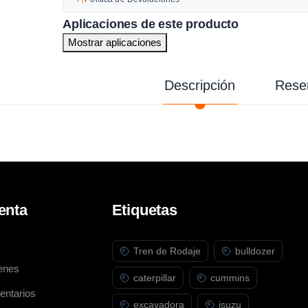
Aplicaciones de este producto
Mostrar aplicaciones
Descripción
Rese
enta
Etiquetas
Tren de Rodaje
bulldozer
enes
caterpillar
cummins
entarios
excavadora
isuzu