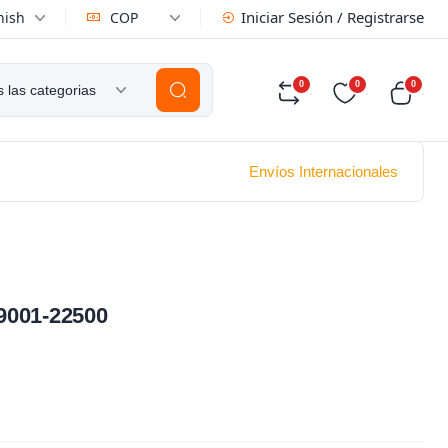
Iniciar Sesión / Registrarse
nish
COP
0
0
0
 las categorias
Envíos Internacionales
001-22500