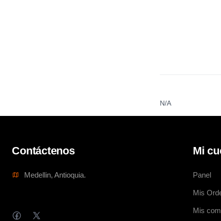
N/A
Contáctenos
Mi cu
Medellin, Antioquia.
Panel
Mis Ord
Mis com