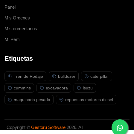
Panel
Mis Ordenes
Mis comentarios
Mi Perfil
Etiquetas
Tren de Rodaje
bulldozer
caterpillar
cummins
excavadora
isuzu
maquinaria pesada
repuestos motores diesel
Copyright ©
Gestoru Software
2026. All