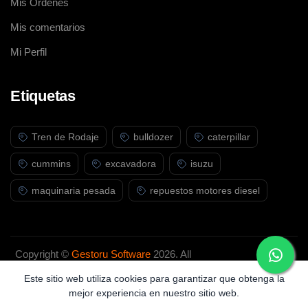
Mis Ordenes
Mis comentarios
Mi Perfil
Etiquetas
Tren de Rodaje
bulldozer
caterpillar
cummins
excavadora
isuzu
maquinaria pesada
repuestos motores diesel
Copyright ©
Gestoru Software
2026. All
rights reserved.
Este sitio web utiliza cookies para garantizar que obtenga la
mejor experiencia en nuestro sitio web.