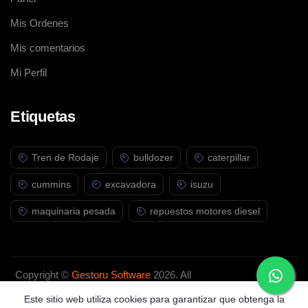
Mis Ordenes
Mis comentarios
Mi Perfil
Etiquetas
Tren de Rodaje
bulldozer
caterpillar
cummins
excavadora
isuzu
maquinaria pesada
repuestos motores diesel
Copyright ©
Gestoru Software
2026. All
rights reserved.
Este sitio web utiliza cookies para garantizar que obtenga la