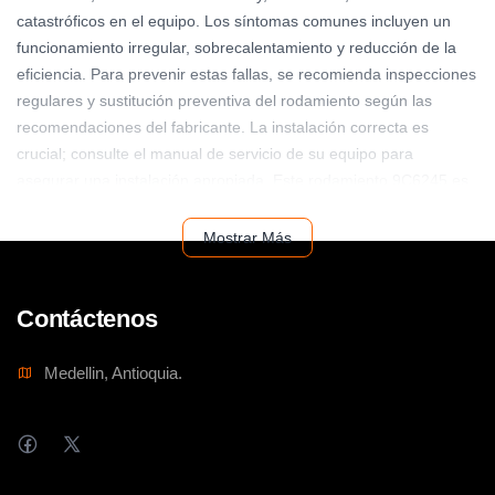
catastróficos en el equipo. Los síntomas comunes incluyen un
funcionamiento irregular, sobrecalentamiento y reducción de la
eficiencia. Para prevenir estas fallas, se recomienda inspecciones
regulares y sustitución preventiva del rodamiento según las
recomendaciones del fabricante. La instalación correcta es
crucial; consulte el manual de servicio de su equipo para
asegurar una instalación apropiada. Este rodamiento 9C6245 es
compatible con varios modelos de Caterpillar; verifique la
compatibilidad con su equipo antes de realizar la compra. Para
Mostrar Más
un rendimiento óptimo, utilice siempre lubricantes recomendados
por Caterpillar.
Contáctenos
Medellin, Antioquia.