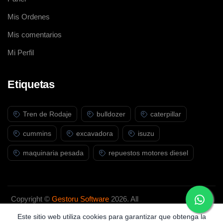
Mis Ordenes
Mis comentarios
Mi Perfil
Etiquetas
Tren de Rodaje
bulldozer
caterpillar
cummins
excavadora
isuzu
maquinaria pesada
repuestos motores diesel
Copyright ©
Gestoru Software
2026. All
rights reserved.
Este sitio web utiliza cookies para garantizar que obtenga la