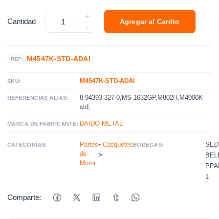
+
Cantidad
Agregar al Carrito
-
M4547K-STD-ADAI
REF:
M4547K-STD-ADAI
SKU:
8-94393-327-0,MS-1632GP,M802H,M4000K-
REFERENCIAS ALIAS:
std,
DAIDO METAL
MARCA DE FABRICANTE:
-
Partes
Casquetes
SED
CATEGORÍAS:
BODEGAS:
de
>
BEL
Motor
PPAL
1
Comparte: