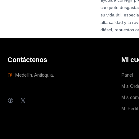
ayuda a corregir p
casquete desgastado
su vida útil, espec
alta calidad y la r
diésel, repuestos o
Contáctenos
Mi cu
Medellin, Antioquia.
Panel
Mis Ord
Mis com
Mi Perfil