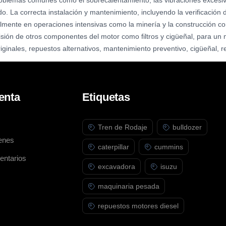
roblemas comunes como el sobrecalentamiento, las vibraciones excesi
. La correcta instalación y mantenimiento, incluyendo la verificación d
ialmente en operaciones intensivas como la minería y la construcción 
evisión de otros componentes del motor como filtros y cigüeñal, para u
riginales, repuestos alternativos, mantenimiento preventivo, cigüeñal, r
enta
Etiquetas
Tren de Rodaje
bulldozer
enes
caterpillar
cummins
entarios
excavadora
isuzu
maquinaria pesada
repuestos motores diesel