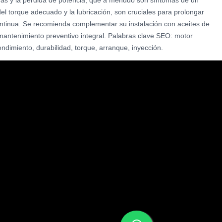
vas y la pérdida de potencia, que a menudo son síntomas de un
el torque adecuado y la lubricación, son cruciales para prolongar
continua. Se recomienda complementar su instalación con aceites de
n mantenimiento preventivo integral. Palabras clave SEO: motor
endimiento, durabilidad, torque, arranque, inyección.