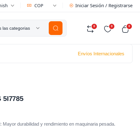
Iniciar Sesión / Registrarse
nish
COP
0
0
0
 las categorias
Envíos Internacionales
5I7785
 Mayor durabilidad y rendimiento en maquinaria pesada.