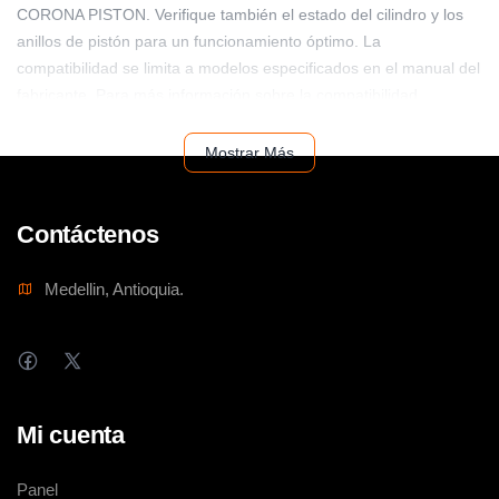
CORONA PISTON. Verifique también el estado del cilindro y los
anillos de pistón para un funcionamiento óptimo. La
compatibilidad se limita a modelos especificados en el manual del
fabricante. Para más información sobre la compatibilidad,
contacte a nuestro servicio de atención al cliente. Realiza el
mantenimiento preventivo para evitar fugas, asegurando la larga
Mostrar Más
vida útil de tu equipo.
Contáctenos
Medellin, Antioquia.
Mi cuenta
Panel