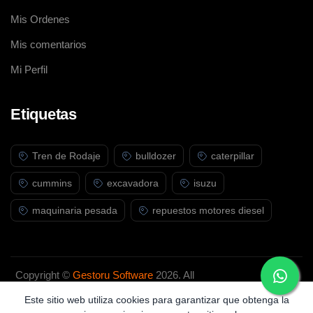
Mis Ordenes
Mis comentarios
Mi Perfil
Etiquetas
Tren de Rodaje
bulldozer
caterpillar
cummins
excavadora
isuzu
maquinaria pesada
repuestos motores diesel
Copyright ©
Gestoru Software
2026. All
rights reserved.
Este sitio web utiliza cookies para garantizar que obtenga la