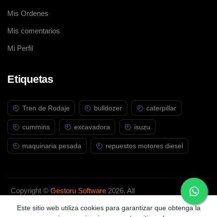
Mis Ordenes
Mis comentarios
Mi Perfil
Etiquetas
Tren de Rodaje
bulldozer
caterpillar
cummins
excavadora
isuzu
maquinaria pesada
repuestos motores diesel
Copyright ©
Gestoru Software
2026. All
rights reserved.
Este sitio web utiliza cookies para garantizar que obtenga la