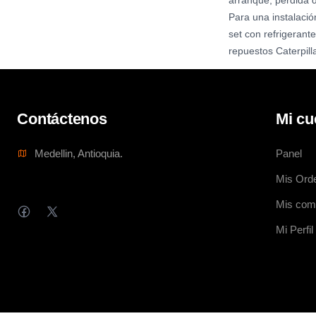
arranque, pérdida d
Para una instalació
set con refrigerant
repuestos Caterpill
Contáctenos
Mi cu
Medellin, Antioquia.
Panel
Mis Ord
Mis com
Mi Perfil