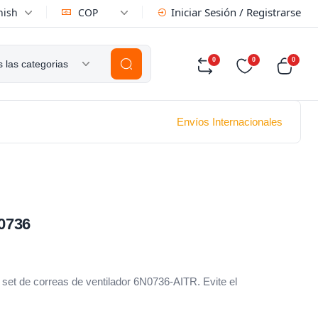
Iniciar Sesión / Registrarse
nish
COP
0
0
0
 las categorias
Envíos Internacionales
0736
 set de correas de ventilador 6N0736-AITR. Evite el