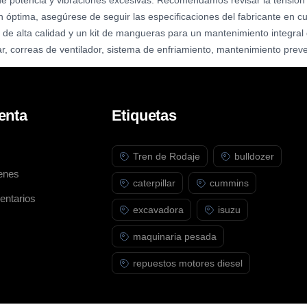
e potencia y vibraciones excesivas. Recomendamos revisar la tensión 
n óptima, asegúrese de seguir las especificaciones del fabricante en c
e de alta calidad y un kit de mangueras para un mantenimiento integral 
ar, correas de ventilador, sistema de enfriamiento, mantenimiento preve
enta
Etiquetas
Tren de Rodaje
bulldozer
enes
caterpillar
cummins
entarios
excavadora
isuzu
maquinaria pesada
repuestos motores diesel