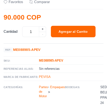
Favoritos
Comparar
90.000 COP
+
Cantidad
Agregar al Carrito
-
ME088985-APEV
REF:
ME088985-APEV
SKU:
Sin referencias
REFERENCIAS ALIAS:
PEVISA
MARCA DE FABRICANTE:
-
Partes
Empaques
SED
CATEGORÍAS:
BODEGAS:
de
>
BEL
Motor
PPAL
24