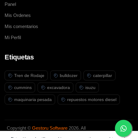
Panel
Mis Ordenes
Mis comentarios
Mi Perfil
Etiquetas
Tren de Rodaje
bulldozer
caterpillar
cummins
excavadora
isuzu
maquinaria pesada
repuestos motores diesel
Copyright ©
Gestoru Software
2026. All
rights reserved.