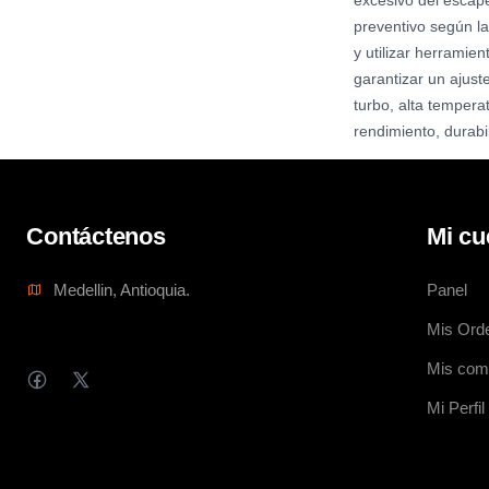
excesivo del escap
preventivo según la
y utilizar herramie
garantizar un ajus
turbo, alta tempera
rendimiento, durabi
Contáctenos
Mi cu
Medellin, Antioquia.
Panel
Mis Ord
Mis com
Mi Perfil