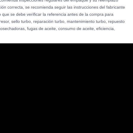
 recomienda inspecciones regulares del empaque y su reemplazo
ión correcta, se recomienda seguir las instrucciones del fabricante
 que se debe verificar la referencia antes de la compra para
sor, sello turbo, reparación turbo, mantenimiento turbo, repuesto
 cosechadoras, fugas de aceite, consumo de aceite, eficiencia,