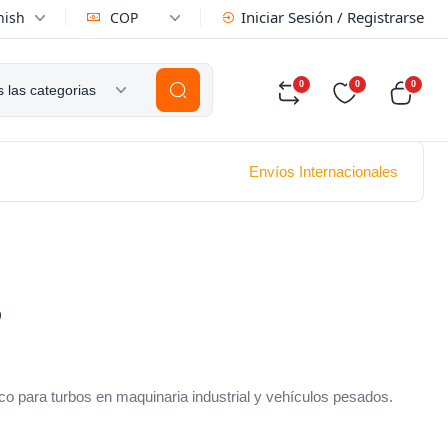
Iniciar Sesión / Registrarse
nish
COP
0
0
0
 las categorias
Envíos Internacionales
D
ara turbos en maquinaria industrial y vehículos pesados.