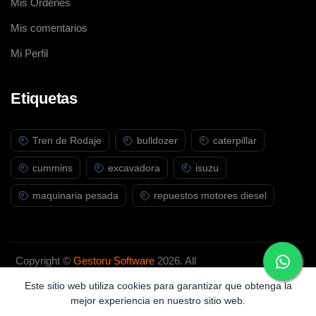
Mis Ordenes
Mis comentarios
Mi Perfil
Etiquetas
Tren de Rodaje
bulldozer
caterpillar
cummins
excavadora
isuzu
maquinaria pesada
repuestos motores diesel
Copyright ©
Gestoru Software
2026. All
rights reserved.
Este sitio web utiliza cookies para garantizar que obtenga la
mejor experiencia en nuestro sitio web.