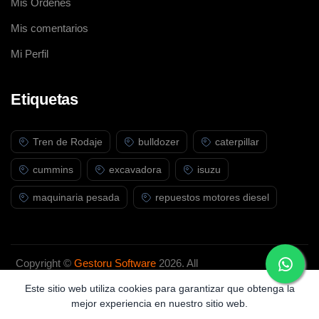
Mis Ordenes
Mis comentarios
Mi Perfil
Etiquetas
Tren de Rodaje
bulldozer
caterpillar
cummins
excavadora
isuzu
maquinaria pesada
repuestos motores diesel
Copyright ©
Gestoru Software
2026. All
rights reserved.
Este sitio web utiliza cookies para garantizar que obtenga la
mejor experiencia en nuestro sitio web.