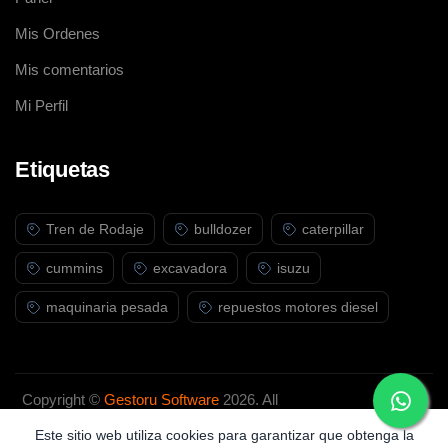
Mis Ordenes
Mis comentarios
Mi Perfil
Etiquetas
Tren de Rodaje
bulldozer
caterpillar
cummins
excavadora
isuzu
maquinaria pesada
repuestos motores diesel
Copyright ©
Gestoru Software
2026. All
rights reserved.
Este sitio web utiliza cookies para garantizar que obtenga la