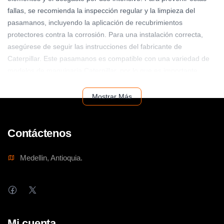
fallas, se recomienda la inspección regular y la limpieza del
pasamanos, incluyendo la aplicación de recubrimientos
protectores contra la corrosión. Para una instalación correcta,
asegúrese de seguir las instrucciones del fabricante de
Caterpillar. Este pasamanos es compatible con una variedad de
modelos de maquinaria Caterpillar, por lo que es importante
verificar la compatibilidad específica con su equipo. Su instalación
sencilla y el uso de materiales de alta calidad lo convierten en
Mostrar Más
una inversión inteligente para mejorar la seguridad y el
rendimiento de su maquinaria.
Contáctenos
Medellin, Antioquia.
Mi cuenta