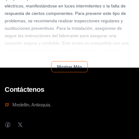
eléctricos, manifestándose en luces intermitentes o la falta de
respuesta de ciertos componentes. Para prevenir este tipo de
problemas, se recomienda realizar inspecciones regulares y
sustituciones preventivas. Para la instalación, asegúrese de
seguir las instrucciones del fabricante para asegurar una
conexión segura y confiable. Este arnés es compatible con una
variedad de modelos de maquinaria Caterpillar; consulte el
manual de su equipo para confirmar la compatibilidad. El
mantenimiento adecuado, incluyendo la inspección de los
Mostrar Más
conectores y la limpieza regular, asegura un óptimo rendimiento
del arnés y prolonga su vida útil.
Contáctenos
Medellin, Antioquia.