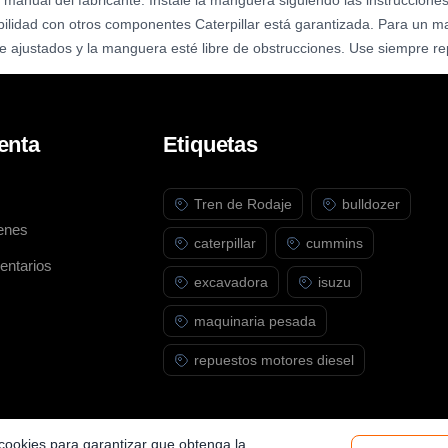
 manual del fabricante. Instale la manguera siguiendo las instrucciones
bilidad con otros componentes Caterpillar está garantizada. Para un m
 ajustados y la manguera esté libre de obstrucciones. Use siempre rep
enta
Etiquetas
Tren de Rodaje
bulldozer
enes
caterpillar
cummins
entarios
excavadora
isuzu
maquinaria pesada
repuestos motores diesel
a cookies para garantizar que obtenga la