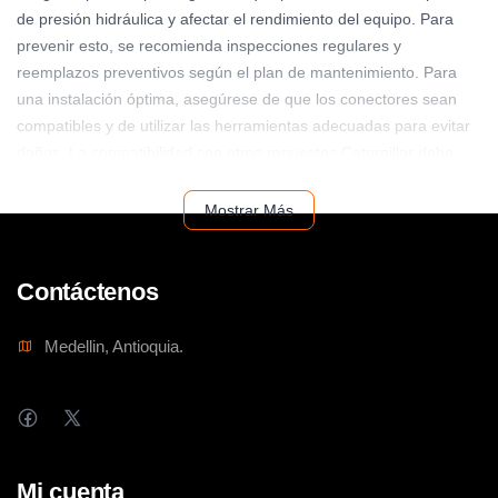
de presión hidráulica y afectar el rendimiento del equipo. Para
prevenir esto, se recomienda inspecciones regulares y
reemplazos preventivos según el plan de mantenimiento. Para
una instalación óptima, asegúrese de que los conectores sean
compatibles y de utilizar las herramientas adecuadas para evitar
daños. La compatibilidad con otros repuestos Caterpillar debe
verificarse en el manual de mantenimiento de su equipo.
Recuerde siempre seguir las instrucciones del fabricante.
Mostrar Más
Contáctenos
Medellin, Antioquia.
Mi cuenta