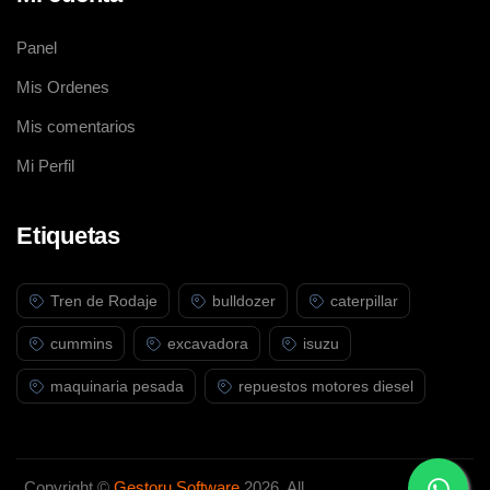
Komatsu.
Panel
Mis Ordenes
Mis comentarios
Mi Perfil
Etiquetas
Tren de Rodaje
bulldozer
caterpillar
cummins
excavadora
isuzu
maquinaria pesada
repuestos motores diesel
Copyright ©
Gestoru Software
2026. All