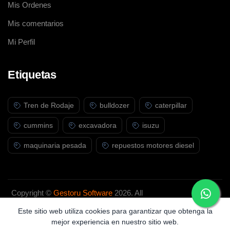
Mis Ordenes
Mis comentarios
Mi Perfil
Etiquetas
Tren de Rodaje
bulldozer
caterpillar
cummins
excavadora
isuzu
maquinaria pesada
repuestos motores diesel
Copyright ©
Gestoru Software
2026. All
rights reserved.
Este sitio web utiliza cookies para garantizar que obtenga la
mejor experiencia en nuestro sitio web.