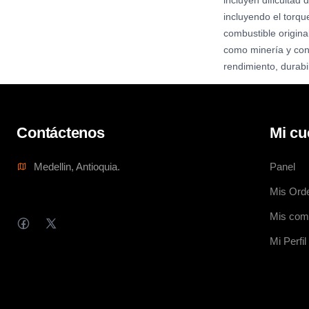
incluyen dificultad
incluyendo el torqu
combustible origina
como minería y cons
rendimiento, durabi
Contáctenos
Mi cu
Medellin, Antioquia.
Panel
Mis Ord
Mis com
Mi Perfil