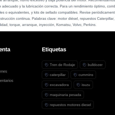
 de arranque, humo excesivo y baja potencia del motor. Recomendamos se
e adecuado y la lubricación correcta. Para un rendimiento óptimo, combin
les o equivalentes, y kits de sellado compatibles. Revise periódicament
trucción continua. Palabras clave: motor diésel, repuestos Caterpilla
lidad, torque, arranque, inyección, Komatsu, Volvo, Perkins.
enta
Etiquetas
Tren de Rodaje
bulldozer
enes
caterpillar
cummins
entarios
excavadora
isuzu
maquinaria pesada
repuestos motores diesel