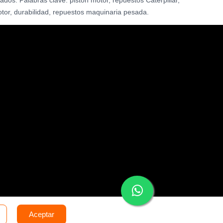
zados. Palabras clave: pistón motor, repuestos Caterpillar,
otor, durabilidad, repuestos maquinaria pesada.
Aceptar