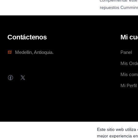
complementar este ki
repuestos Cummins, 
Contáctenos
Mi cu
Medellin, Antioquia.
Panel
Mis Ord
Mis com
Mi Perfil
Este sitio web utiliz
Copyright ©
Gestoru Software
2026. All rights reserved.
mejor experiencia en