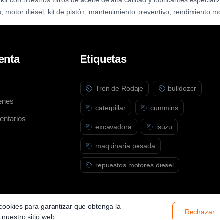
t con nuestros filtros de aceite de alta calidad y lubricantes especiali
motor diésel, kit de pistón, mantenimiento preventivo, rendimiento m
enta
Etiquetas
Tren de Rodaje
bulldozer
enes
caterpillar
cummins
entarios
excavadora
isuzu
maquinaria pesada
repuestos motores diesel
a cookies para garantizar que obtenga la
Rechazar
 nuestro sitio web.