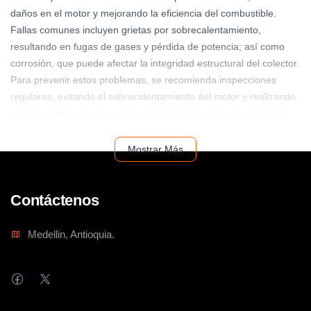
daños en el motor y mejorando la eficiencia del combustible.
Fallas comunes incluyen grietas por sobrecalentamiento,
resultando en fugas de gases y pérdida de potencia; así como
corrosión, que puede afectar la integridad estructural del colector.
Para prevenir estos problemas, se recomienda inspecciones
regulares, evitando el sobrecalentamiento del motor y realizando
un mantenimiento preventivo. La instalación debe ser realizada
por personal calificado, asegurando un ajuste preciso para evitar
fugas. Para una mayor eficiencia, use este manifold con otros
Mostrar Más
componentes Caterpillar de alta calidad.
Contáctenos
Medellin, Antioquia.