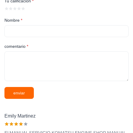
Tu calificación
*
Nombre
*
comentario
*
enviar
Emily Martinez
El MANUAL SERVICIO KOMATSU ENGINE SHOP MANUAL