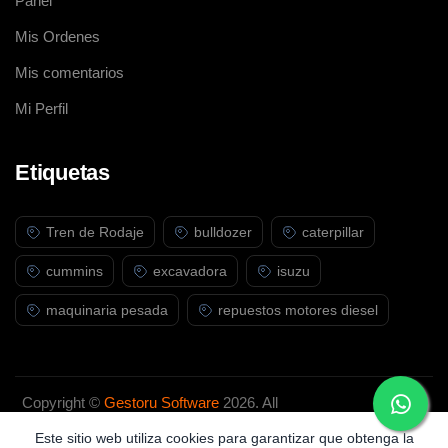
Panel
Mis Ordenes
Mis comentarios
Mi Perfil
Etiquetas
Tren de Rodaje
bulldozer
caterpillar
cummins
excavadora
isuzu
maquinaria pesada
repuestos motores diesel
Copyright ©
Gestoru Software
2026. All
rights reserved.
Este sitio web utiliza cookies para garantizar que obtenga la