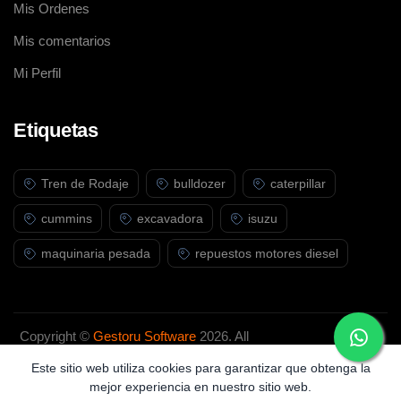
Mis Ordenes
Mis comentarios
Mi Perfil
Etiquetas
Tren de Rodaje
bulldozer
caterpillar
cummins
excavadora
isuzu
maquinaria pesada
repuestos motores diesel
Copyright ©
Gestoru Software
2026. All
rights reserved.
Este sitio web utiliza cookies para garantizar que obtenga la
mejor experiencia en nuestro sitio web.