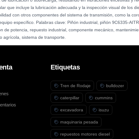
a de lubricación o sobrecarga, resultando en vibraciones excesivas y re
ar que incluye la lubricación adecuada y la inspección visual de los 
ibilidad con otros componentes del sistema de transmisión, como la coro
equipo específico. Palabras clave: Piñón industrial, piñón 9C6335-AIT
n de potencia, repuesto industrial, componente mecánico, mantenimient
o agrícola, sistema de transporte.
enta
Etiquetas
Tren de Rodaje
bulldozer
enes
caterpillar
cummins
entarios
excavadora
isuzu
maquinaria pesada
repuestos motores diesel