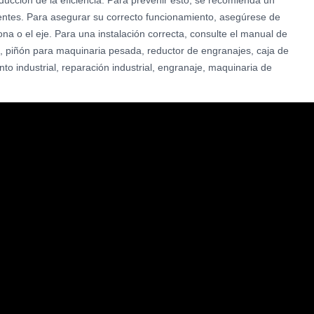
ducción de la eficiencia. Para prevenir esto, se recomienda un
dientes. Para asegurar su correcto funcionamiento, asegúrese de
na o el eje. Para una instalación correcta, consulte el manual de
R, piñón para maquinaria pesada, reductor de engranajes, caja de
o industrial, reparación industrial, engranaje, maquinaria de