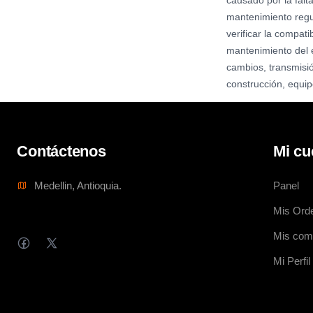
causado por la falt
mantenimiento regul
verificar la compat
mantenimiento del 
cambios, transmisió
construcción, equip
Contáctenos
Mi cu
Medellin, Antioquia.
Panel
Mis Ord
Mis com
Mi Perfil