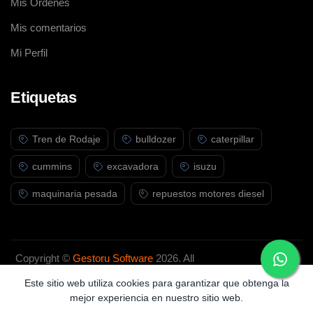
Mis Ordenes
Mis comentarios
Mi Perfil
Etiquetas
Tren de Rodaje
bulldozer
caterpillar
cummins
excavadora
isuzu
maquinaria pesada
repuestos motores diesel
Copyright ©
Gestoru Software
2026. All
rights reserved.
Este sitio web utiliza cookies para garantizar que obtenga la
mejor experiencia en nuestro sitio web.