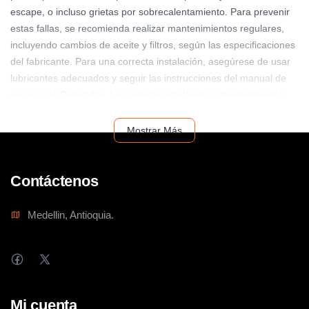
escape, o incluso grietas por sobrecalentamiento. Para prevenir
estas fallas, se recomienda realizar mantenimientos regulares,
incluyendo cambios de aceite y filtros, según las especificaciones
del fabricante. Para una correcta instalación, asegúrese de usar
lubricantes adecuados y seguir las instrucciones del manual de
servicio de Caterpillar. La correcta instalación y mantenimiento
del pistón 3535584 contribuirá a la eficiencia y larga vida de su
motor Caterpillar. Este producto es compatible con otros
Mostrar Más
repuestos Caterpillar, por lo que es importante consultar la guía
de repuestos para su modelo específico.
Contáctenos
Medellin, Antioquia.
Mi cuenta