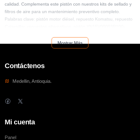
calidad. Complementa este pistón con nuestros kits de sellado y
filtros de aire para un mantenimiento preventivo completo.
Palabras clave: pistón motor diésel, repuesto Komatsu, repuesto
Caterpillar, repuestos alternativos, pistón YN15V00003R100-
AGRP.
Mostrar Más
Contáctenos
Medellin, Antioquia.
Mi cuenta
Panel