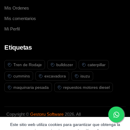
Mis Ordenes
Mis comentarios
Mi Perfil
Etiquetas
Tren de Rodaje
bulldozer
caterpillar
cummins
excavadora
isuzu
maquinaria pesada
repuestos motores diesel
Copyright ©
Gestoru Software
2026. All
rights reserved.
Este sitio web utiliza cookies para garantizar que obtenga la