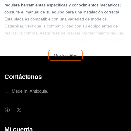
requiere herramientas específicas y conocimientos mecánicos;
consulte el manual de su equipo para una instalación correcta.
Esta placa es compatible con una variedad de modelos
Caterpillar, verifique la compatibilidad con su equipo antes de
realizar la compra. Asegúrese de realizar mantenimiento regular,
como la lubricación adecuada, para prolongar la vida útil de sus
componentes Caterpillar. Compre ahora la PLATE 2069362
CATERPILLAR BC y maximice la eficiencia de sus equipos.
Mostrar Más
Contáctenos
Medellin, Antioquia.
Mi cuenta