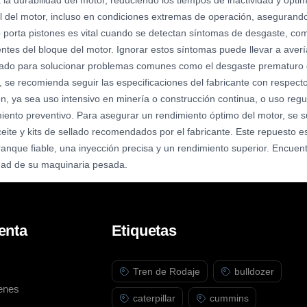
a la durabilidad del motor, reduciendo los tiempos de inactividad y op
l del motor, incluso en condiciones extremas de operación, asegurand
 porta pistones es vital cuando se detectan síntomas de desgaste, com
ntes del bloque del motor. Ignorar estos síntomas puede llevar a aver
ñado para solucionar problemas comunes como el desgaste prematuro deb
a, se recomienda seguir las especificaciones del fabricante con respec
ón, ya sea uso intensivo en minería o construcción continua, o uso regul
iento preventivo. Para asegurar un rendimiento óptimo del motor, se s
 aceite y kits de sellado recomendados por el fabricante. Este repuesto 
anque fiable, una inyección precisa y un rendimiento superior. Encuentr
idad de su maquinaria pesada.
enta
Etiquetas
Tren de Rodaje
bulldozer
enes
caterpillar
cummins