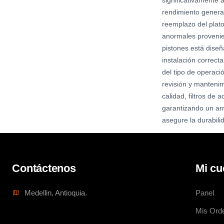
significativamente 
rendimiento genera
reemplazo del plato
anormales provenie
pistones está dise
instalación correct
del tipo de operaci
revisión y mantenim
calidad, filtros de
garantizando un arr
asegure la durabil
Contáctenos
Mi cu
Medellin, Antioquia.
Panel
Mis Ord