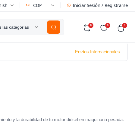
Iniciar Sesión / Registrarse
nish
COP
0
0
0
 las categorias
Envíos Internacionales
iento y la durabilidad de tu motor diésel en maquinaria pesada.