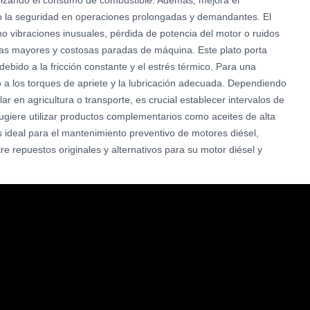
timizando el consumo de combustible. Además, mejora el
o la seguridad en operaciones prolongadas y demandantes. El
o vibraciones inusuales, pérdida de potencia del motor o ruidos
ías mayores y costosas paradas de máquina. Este plato porta
ido a la fricción constante y el estrés térmico. Para una
to a los torques de apriete y la lubricación adecuada. Dependiendo
ar en agricultura o transporte, es crucial establecer intervalos de
ugiere utilizar productos complementarios como aceites de alta
es ideal para el mantenimiento preventivo de motores diésel,
e repuestos originales y alternativos para su motor diésel y