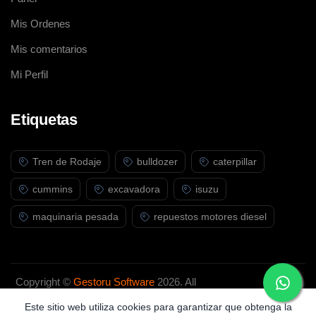
Mis Ordenes
Mis comentarios
Mi Perfil
Etiquetas
Tren de Rodaje
bulldozer
caterpillar
cummins
excavadora
isuzu
maquinaria pesada
repuestos motores diesel
Copyright ©
Gestoru Software
2026. All
rights reserved.
Este sitio web utiliza cookies para garantizar que obtenga la