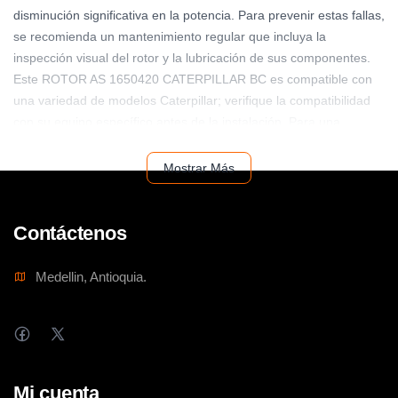
disminución significativa en la potencia. Para prevenir estas fallas,
se recomienda un mantenimiento regular que incluya la
inspección visual del rotor y la lubricación de sus componentes.
Este ROTOR AS 1650420 CATERPILLAR BC es compatible con
una variedad de modelos Caterpillar; verifique la compatibilidad
con su equipo específico antes de la instalación. Para una
instalación correcta, consulte el manual de servicio de su
máquina. Asegure la máxima eficiencia y durabilidad de su
Mostrar Más
maquinaria Caterpillar con este rotor de alta calidad.
Contáctenos
Medellin, Antioquia.
Mi cuenta