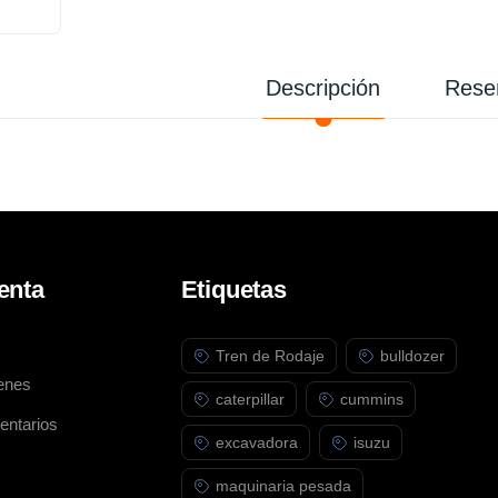
Descripción
Rese
enta
Etiquetas
Tren de Rodaje
bulldozer
enes
caterpillar
cummins
entarios
excavadora
isuzu
maquinaria pesada