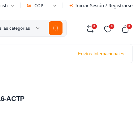
Iniciar Sesión / Registrarse
nish
COP
0
0
0
 las categorias
Envíos Internacionales
16-ACTP