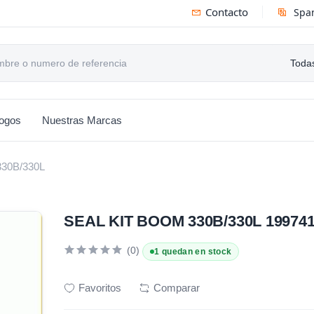
Contacto
Spa
Todas
logos
Nuestras Marcas
30B/330L
SEAL KIT BOOM 330B/330L 19974
(0)
1 quedan en stock
Favoritos
Comparar