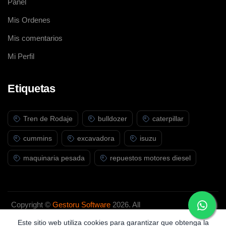
Panel
Mis Ordenes
Mis comentarios
Mi Perfil
Etiquetas
Tren de Rodaje
bulldozer
caterpillar
cummins
excavadora
isuzu
maquinaria pesada
repuestos motores diesel
Copyright ©
Gestoru Software
2026. All
rights reserved.
Este sitio web utiliza cookies para garantizar que obtenga la