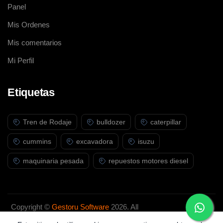
Panel
Mis Ordenes
Mis comentarios
Mi Perfil
Etiquetas
Tren de Rodaje
bulldozer
caterpillar
cummins
excavadora
isuzu
maquinaria pesada
repuestos motores diesel
Copyright ©
Gestoru Software
2026. All
rights reserved.